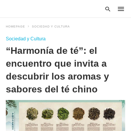
HOMEPAGE
SOCIEDAD Y CULTURA
Sociedad y Cultura
Type
“Harmonía de té”: el
your
searc
query
encuentro que invita a
and
hit
descubrir los aromas y
enter:
sabores del té chino