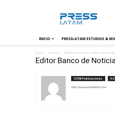
PressLatam:
banco
de
noticias
INICIO
PRESSLATAM ESTUDIOS & MO
Inicio
Autores
Publicaciones por Editor Banco de
Editor Banco de Notici
13738 Publicaciones
0 
http://www.presslatam.com