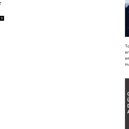
r
0
To
en
em
m