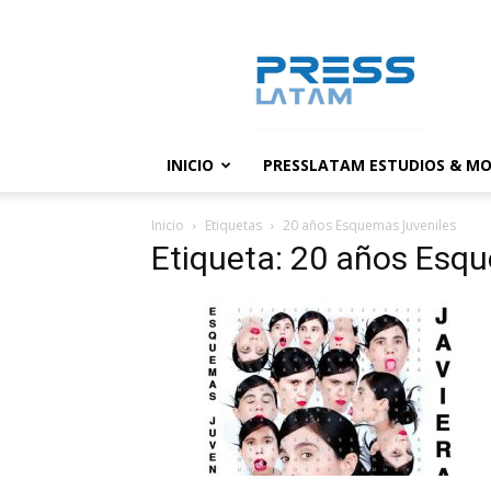
PressLatam:
banco
de
noticias
INICIO
PRESSLATAM ESTUDIOS & MO
Inicio
Etiquetas
20 años Esquemas Juveniles
Etiqueta: 20 años Esq