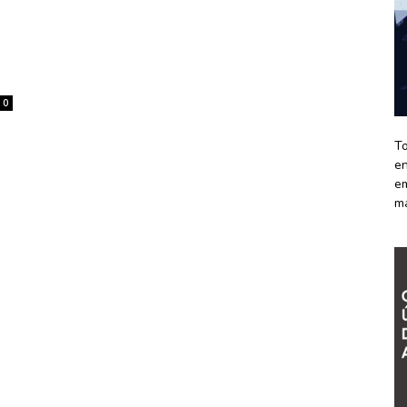
0
To
en
em
m