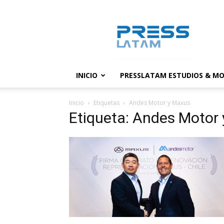
PressLatam:
banco
de
noticias
INICIO
PRESSLATAM ESTUDIOS & MO
Inicio
Etiquetas
Andes Motor y Maxus
Etiqueta: Andes Motor