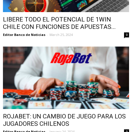
LIBERE TODO EL POTENCIAL DE 1WIN
CHILE CON FUNCIONES DE APUESTAS...
Editor Banco de Noticias
-
March 25, 2024
0
ROJABET: UN CAMBIO DE JUEGO PARA LOS
JUGADORES CHILENOS
Editor Banco de Noticias
-
January 24, 2024
0