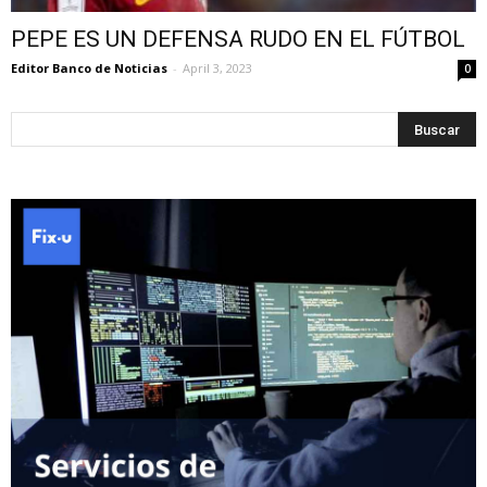
PEPE ES UN DEFENSA RUDO EN EL FÚTBOL
Editor Banco de Noticias
-
April 3, 2023
0