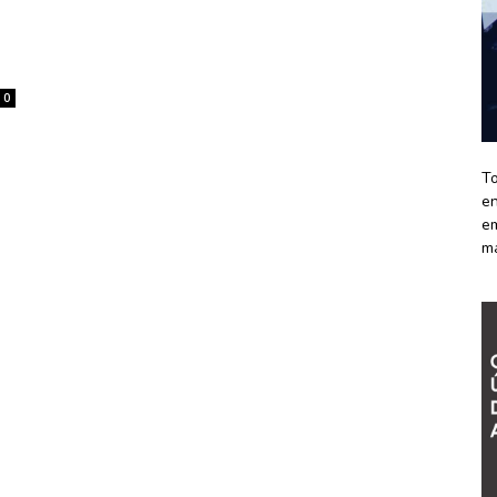
l
0
To
en
em
m