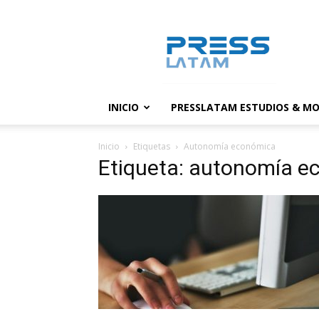
PressLatam:
banco
de
noticias
INICIO
PRESSLATAM ESTUDIOS & MO
Inicio
Etiquetas
Autonomía económica
Etiqueta: autonomía 