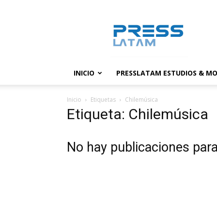
PressLatam:
banco
de
noticias
INICIO
PRESSLATAM ESTUDIOS & MO
Inicio
Etiquetas
Chilemúsica
Etiqueta: Chilemúsica
No hay publicaciones par