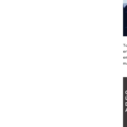
To
en
em
m