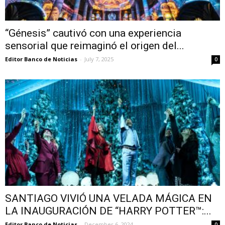
“Génesis” cautivó con una experiencia
sensorial que reimaginó el origen del...
Editor Banco de Noticias
-
July 7, 2025
0
SANTIAGO VIVIÓ UNA VELADA MÁGICA EN
LA INAUGURACIÓN DE “HARRY POTTER™:...
Editor Banco de Noticias
-
December 6, 2024
0