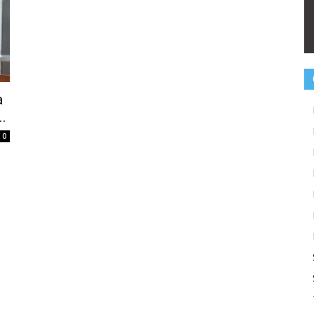
a
.
0