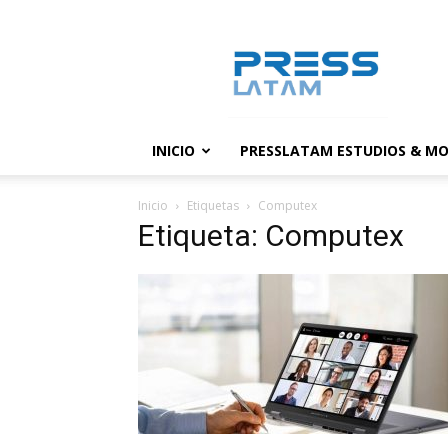
PressLatam:
banco
de
noticias
INICIO
PRESSLATAM ESTUDIOS & MO
Inicio
Etiquetas
Computex
Etiqueta: Computex