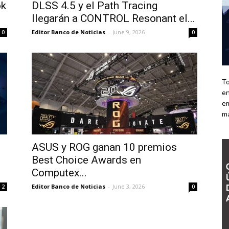
ok
DLSS 4.5 y el Path Tracing
llegarán a CONTROL Resonant el...
Editor Banco de Noticias
-
June 9, 2026
0
0
To
en
em
m
ASUS y ROG ganan 10 premios
Best Choice Awards en
Computex...
Editor Banco de Noticias
-
June 3, 2026
2
0