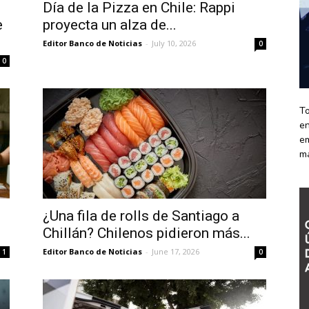
Día de la Pizza en Chile: Rappi
e
proyecta un alza de...
Editor Banco de Noticias
-
July 10, 2026
0
0
To
en
em
m
i
¿Una fila de rolls de Santiago a
Chillán? Chilenos pidieron más...
Editor Banco de Noticias
-
June 17, 2026
1
0