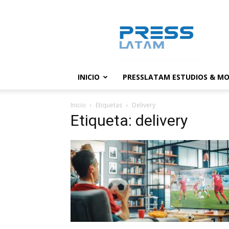
PressLatam:
banco
de
noticias
INICIO
PRESSLATAM ESTUDIOS & MO
Inicio
Etiquetas
Delivery
Etiqueta: delivery