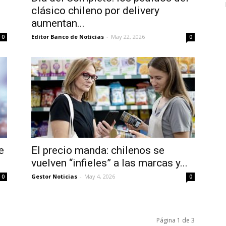
clásico chileno por delivery
aumentan...
Editor Banco de Noticias
-
May 22, 2026
0
0
e
El precio manda: chilenos se
vuelven “infieles” a las marcas y...
Gestor Noticias
-
May 4, 2026
0
0
Página 1 de 3