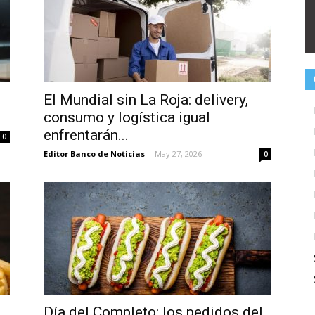
El Mundial sin La Roja: delivery,
consumo y logística igual
enfrentarán...
0
Editor Banco de Noticias
-
May 27, 2026
0
Día del Completo: los pedidos del