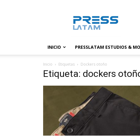
PressLatam:
banco
de
noticias
INICIO
PRESSLATAM ESTUDIOS & MO
Inicio
Etiquetas
Dockers otoño
Etiqueta: dockers otoñ