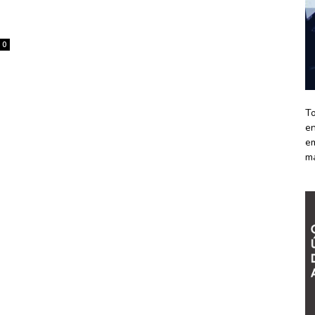
.
0
To
en
em
m