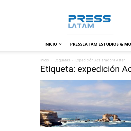
PressLatam:
banco
de
noticias
INICIO
PRESSLATAM ESTUDIOS & MO
Inicio
Etiquetas
Expedición Aceleradora Aster
Etiqueta: expedición A