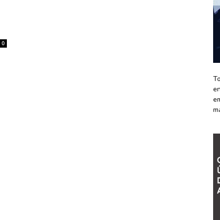
0
To
en
em
m