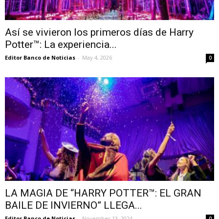
Así se vivieron los primeros días de Harry
Potter™: La experiencia...
Editor Banco de Noticias
-
May 4, 2026
0
LA MAGIA DE “HARRY POTTER™: EL GRAN
BAILE DE INVIERNO” LLEGA...
Editor Banco de Noticias
-
November 13, 2024
0