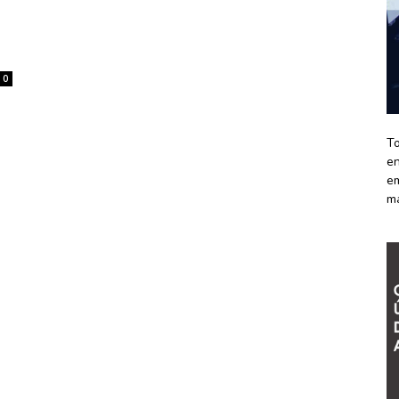
0
To
en
em
m