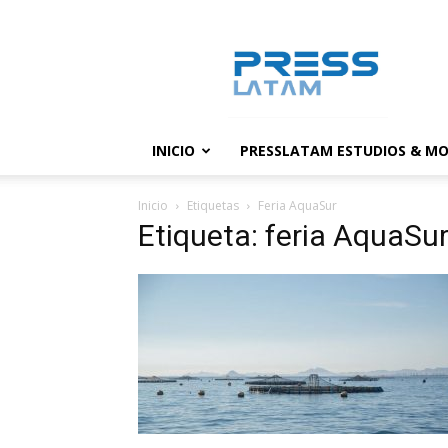
PressLatam:
banco
de
noticias
INICIO
PRESSLATAM ESTUDIOS & MO
Inicio
Etiquetas
Feria AquaSur
Etiqueta: feria AquaSu