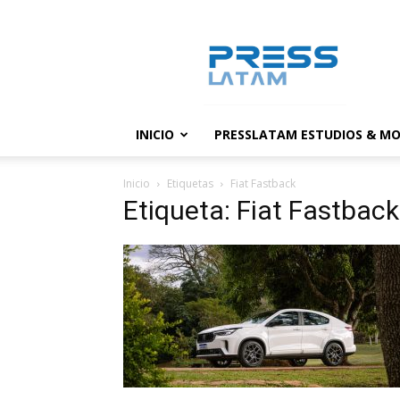
PressLatam:
banco
de
noticias
INICIO
PRESSLATAM ESTUDIOS & MO
Inicio
Etiquetas
Fiat Fastback
Etiqueta: Fiat Fastback