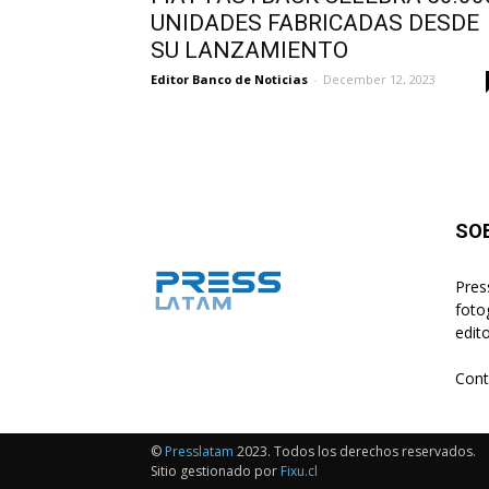
UNIDADES FABRICADAS DESDE
SU LANZAMIENTO
Editor Banco de Noticias
-
December 12, 2023
SO
Pres
foto
edito
Cont
©
Presslatam
2023. Todos los derechos reservados.
Sitio gestionado por
Fixu.cl