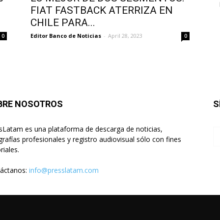
FIAT FASTBACK ATERRIZA EN
CHILE PARA...
Editor Banco de Noticias
-
April 28, 2023
0
0
BRE NOSOTROS
S
sLatam es una plataforma de descarga de noticias,
grafías profesionales y registro audiovisual sólo con fines
riales.
áctanos:
info@presslatam.com