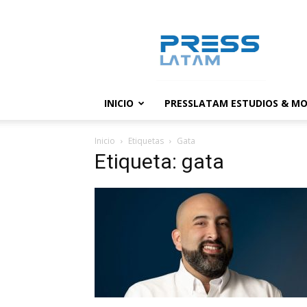
PressLatam:
banco
de
noticias
INICIO
PRESSLATAM ESTUDIOS & MO
Inicio
Etiquetas
Gata
Etiqueta: gata