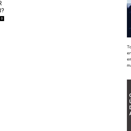
R
B?
0
To
en
em
m