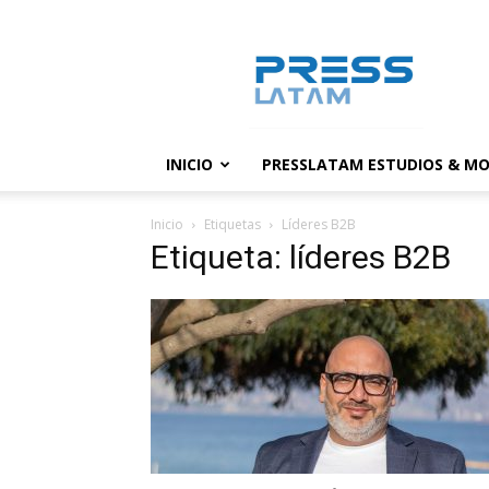
PressLatam:
banco
de
noticias
INICIO
PRESSLATAM ESTUDIOS & MO
Inicio
Etiquetas
Líderes B2B
Etiqueta: líderes B2B