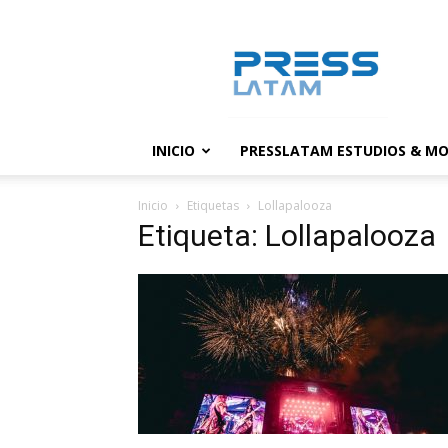
PressLatam:
banco
de
noticias
INICIO
PRESSLATAM ESTUDIOS & MO
Inicio
Etiquetas
Lollapalooza
Etiqueta: Lollapalooza