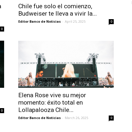
a
Chile fue solo el comienzo,
Budweiser te lleva a vivir la...
Editor Banco de Noticias
-
April 25, 2025
0
0
Elena Rose vive su mejor
momento: éxito total en
Lollapalooza Chile...
0
Editor Banco de Noticias
-
March 26, 2025
0