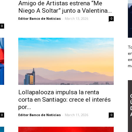
Amigo de Artistas estrena “Me
Niego A Soltar” junto a Valentina...
Editor Banco de Noticias
-
March 13, 2026
0
0
To
en
em
m
Lollapalooza impulsa la renta
corta en Santiago: crece el interés
por...
Editor Banco de Noticias
-
March 11, 2026
0
0