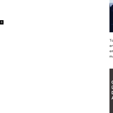
0
To
en
em
m