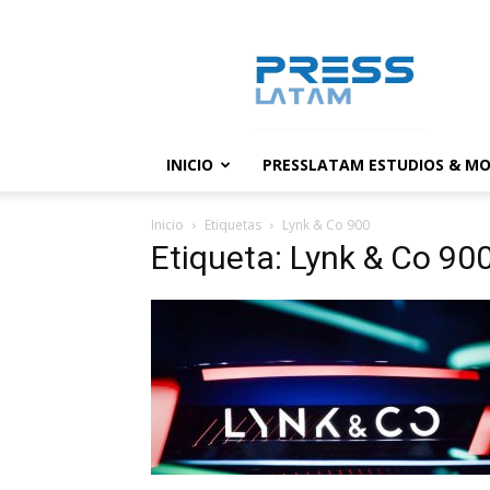
PressLatam:
banco
de
noticias
INICIO
PRESSLATAM ESTUDIOS & MO
Inicio
Etiquetas
Lynk & Co 900
Etiqueta: Lynk & Co 90