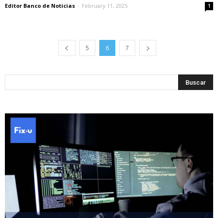
Editor Banco de Noticias
-
February 11, 2025
1
5
6
7