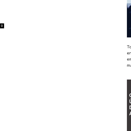
0
To
en
em
m