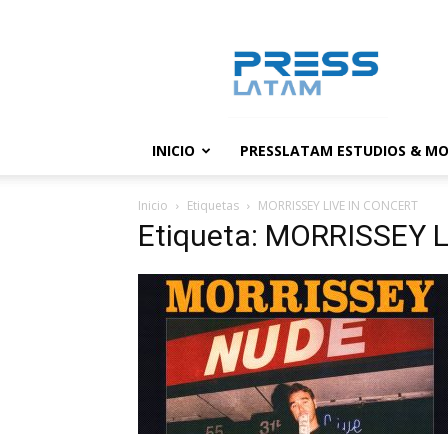
PressLatam:
banco
de
noticias
INICIO
PRESSLATAM ESTUDIOS & MO
Inicio
Etiquetas
MORRISSEY LIVE IN CONCERT
Etiqueta: MORRISSEY 