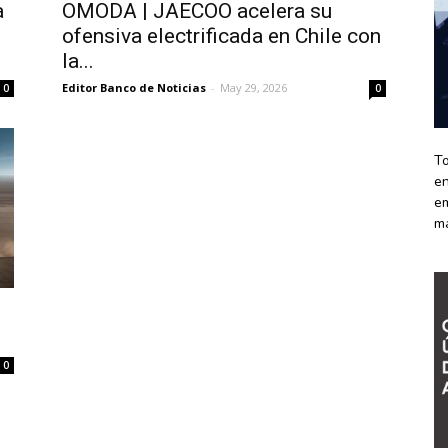
a
OMODA | JAECOO acelera su
ofensiva electrificada en Chile con
la...
Editor Banco de Noticias
-
May 29, 2026
0
0
To
en
em
m
0