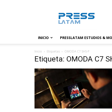
PressLatam:
banco
de
noticias
INICIO
PRESSLATAM ESTUDIOS & MO
Inicio
Etiquetas
OMODA C7 SHS-P
Etiqueta: OMODA C7 S