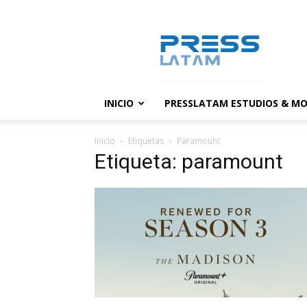
PressLatam:
banco
de
noticias
INICIO
PRESSLATAM ESTUDIOS & MO
Inicio
Etiquetas
Paramount
Etiqueta: paramount