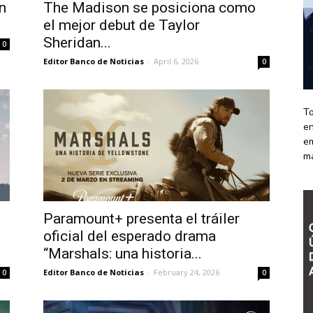
n
The Madison se posiciona como
el mejor debut de Taylor
Sheridan...
0
Editor Banco de Noticias
-
April 6, 2026
0
To
en
em
m
Paramount+ presenta el tráiler
oficial del esperado drama
“Marshals: una historia...
Editor Banco de Noticias
-
February 24, 2026
0
0