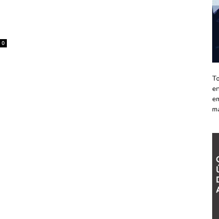
0
To
en
em
m