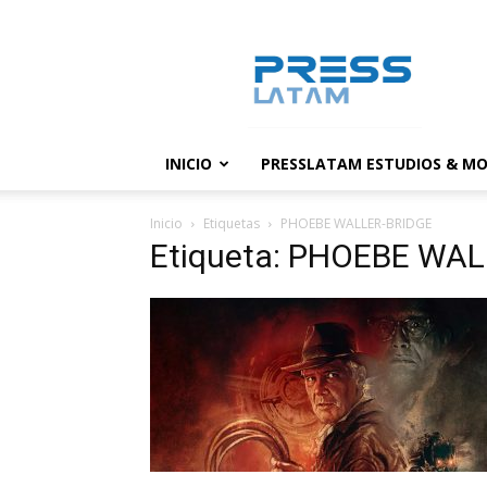
PressLatam:
banco
de
noticias
INICIO
PRESSLATAM ESTUDIOS & MO
Inicio
Etiquetas
PHOEBE WALLER-BRIDGE
Etiqueta: PHOEBE WA