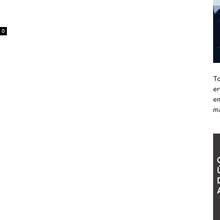
0
To
en
em
m