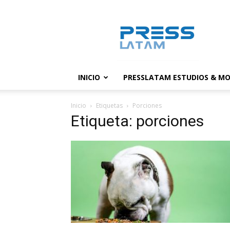
PressLatam:
banco
de
noticias
INICIO
PRESSLATAM ESTUDIOS & MO
Inicio
Etiquetas
Porciones
Etiqueta: porciones