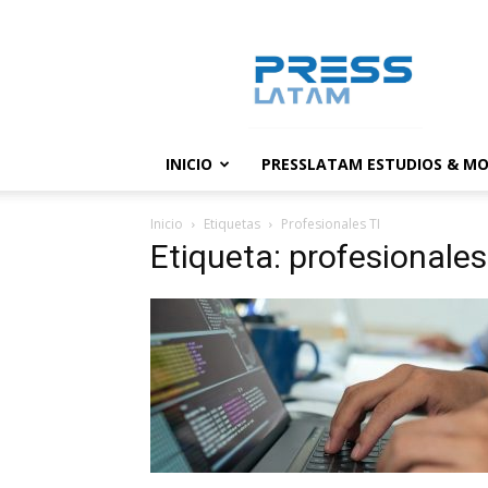
PressLatam:
banco
de
noticias
INICIO
PRESSLATAM ESTUDIOS & MO
Inicio
Etiquetas
Profesionales TI
Etiqueta: profesionales