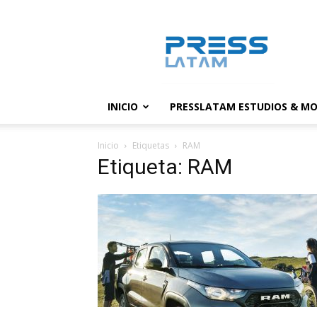
PressLatam:
banco
de
noticias
INICIO
PRESSLATAM ESTUDIOS & MO
Inicio
Etiquetas
RAM
Etiqueta: RAM