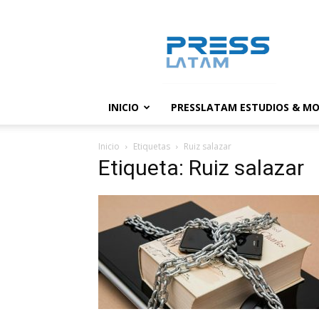
PressLatam:
banco
de
noticias
INICIO
PRESSLATAM ESTUDIOS & MO
Inicio
Etiquetas
Ruiz salazar
Etiqueta: Ruiz salazar