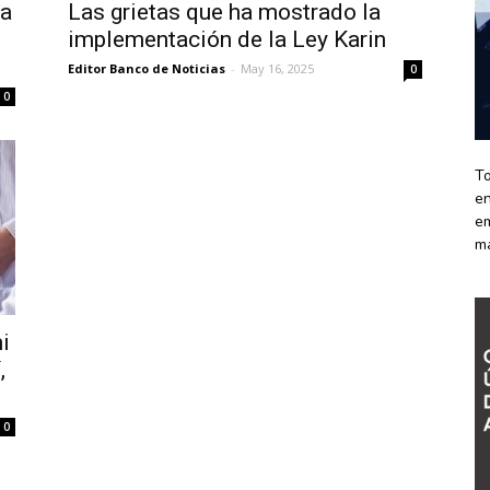
ra
Las grietas que ha mostrado la
implementación de la Ley Karin
Editor Banco de Noticias
-
May 16, 2025
0
0
To
en
em
m
i
,
0