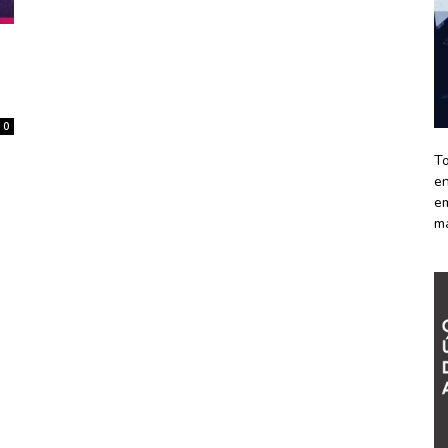
0
To
en
em
m