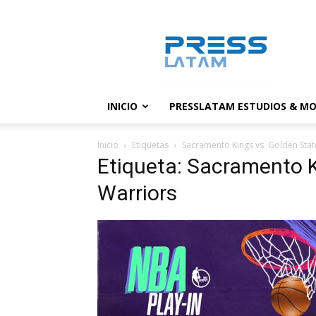
PressLatam:
banco
de
noticias
INICIO
PRESSLATAM ESTUDIOS & MO
Inicio
Etiquetas
Sacramento Kings vs. Golden Stat
Etiqueta: Sacramento K
Warriors