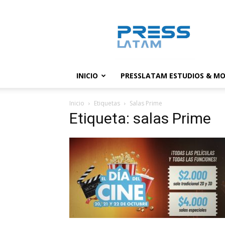
PressLatam:
banco
de
noticias
INICIO
PRESSLATAM ESTUDIOS & MO
Inicio
Etiquetas
Salas Prime
Etiqueta: salas Prime