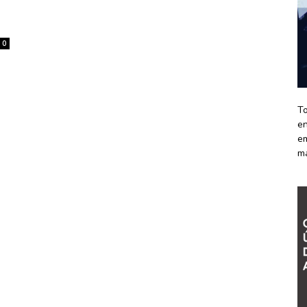
0
To
en
em
m