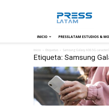
PressLatam:
banco
de
noticias
INICIO
PRESSLATAM ESTUDIOS & MO
Inicio
Etiquetas
Samsung Galaxy A06 5G caracterí
Etiqueta: Samsung Gal