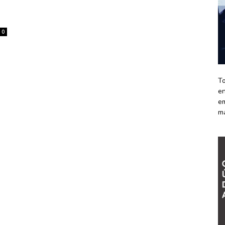
0
To
en
em
m