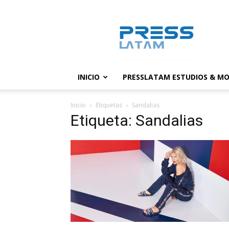
PressLatam:
banco
de
noticias
INICIO
PRESSLATAM ESTUDIOS & MO
Inicio
Etiquetas
Sandalias
Etiqueta: Sandalias