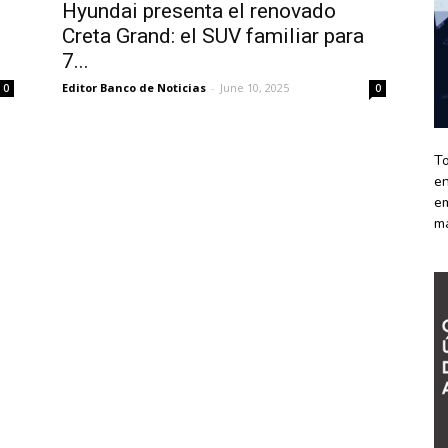
Hyundai presenta el renovado
Creta Grand: el SUV familiar para
7...
Editor Banco de Noticias
-
June 10, 2025
0
0
To
en
em
m