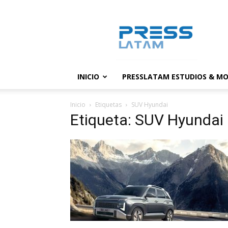
PressLatam:
banco
de
noticias
INICIO
PRESSLATAM ESTUDIOS & MO
Inicio
Etiquetas
SUV Hyundai
Etiqueta: SUV Hyundai