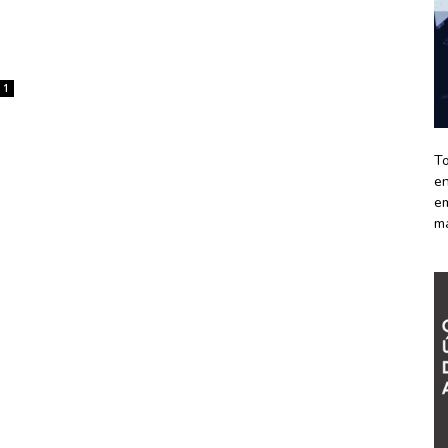
1
To
en
em
m