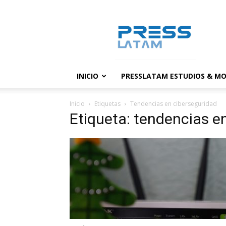
PressLatam:
banco
de
noticias
INICIO
PRESSLATAM ESTUDIOS & MO
Inicio
Etiquetas
Tendencias en ciberseguridad
Etiqueta: tendencias e