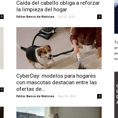
Caída del cabello obliga a reforzar
la limpieza del hogar
Editor Banco de Noticias
-
July 22, 2026
0
0
To
en
em
m
CyberDay: modelos para hogares
con mascotas destacan entre las
ofertas de...
0
Editor Banco de Noticias
-
May 29, 2026
0