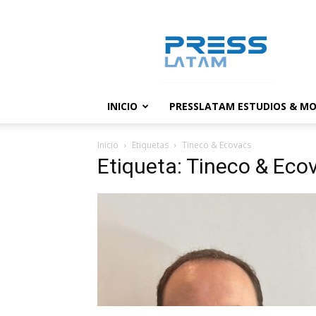
PressLatam:
banco
de
noticias
INICIO
PRESSLATAM ESTUDIOS & MO
Inicio
Etiquetas
Tineco & Ecovacs
Etiqueta: Tineco & Eco