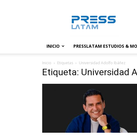
PressLatam:
banco
de
noticias
INICIO
PRESSLATAM ESTUDIOS & MO
Inicio
Etiquetas
Universidad Adolfo Ibáñez
Etiqueta: Universidad 