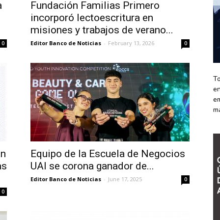
a
Fundación Familias Primero
incorporó lectoescritura en
misiones y trabajos de verano...
Editor Banco de Noticias
-
February 13, 2026
0
0
To
en
em
m
an
Equipo de la Escuela de Negocios
as
UAI se corona ganador de...
Editor Banco de Noticias
-
June 17, 2025
0
0