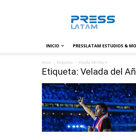
PressLatam:
banco
de
noticias
INICIO
PRESSLATAM ESTUDIOS & MO
Inicio
Etiquetas
Velada del Año V
Etiqueta: Velada del A