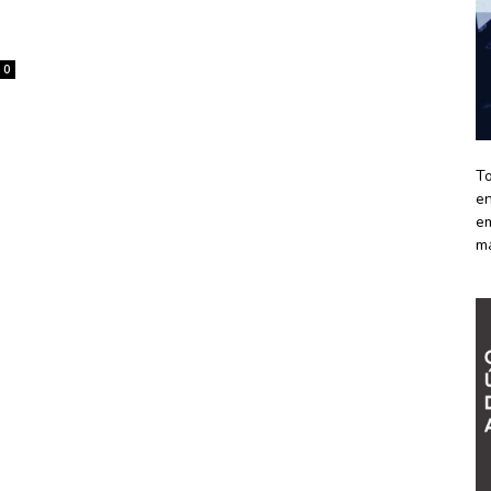
0
To
en
em
m