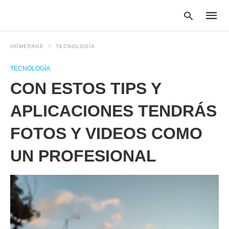
HOMEPAGE
TECNOLOGÍA
TECNOLOGÍA
Type
CON ESTOS TIPS Y
your
searc
query
APLICACIONES TENDRÁS
and
hit
FOTOS Y VIDEOS COMO
enter:
UN PROFESIONAL