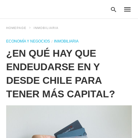
HOMEPAGE
INMOBILIARIA
ECONOMÍA Y NEGOCIOS
INMOBILIARIA
Type
¿EN QUÉ HAY QUE
your
searc
query
ENDEUDARSE EN Y
and
hit
DESDE CHILE PARA
enter:
TENER MÁS CAPITAL?