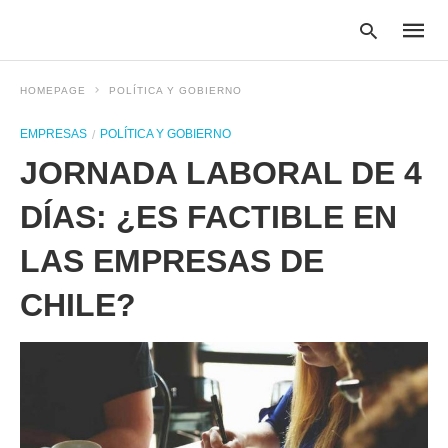
HOMEPAGE
POLÍTICA Y GOBIERNO
EMPRESAS
POLÍTICA Y GOBIERNO
Type
JORNADA LABORAL DE 4
your
searc
query
DÍAS: ¿ES FACTIBLE EN
and
hit
LAS EMPRESAS DE
enter:
CHILE?