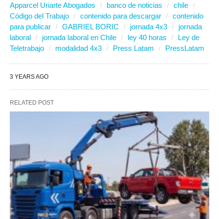
Apparcel Uriarte Abogados
banco de noticias
chile
Código del Trabajo
contenido para descargar
contenido
para publicar
GABRIEL BORIC
jornada 4x3
jornada
laboral
jornada laboral en Chile
ley 40 horas
Ley de
Teletrabajo
modalidad 4x3
Press Latam
PressLatam
3 YEARS AGO
RELATED POST