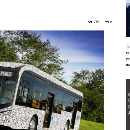
736
0
To
en
em
m