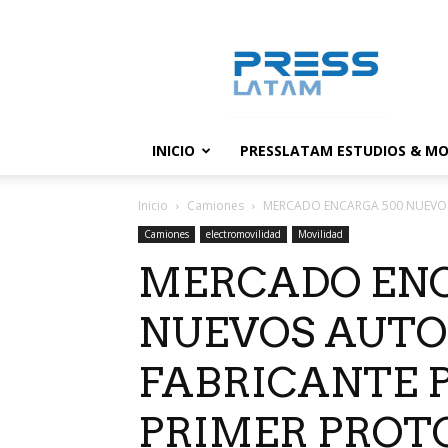
PressLatam:
banco
de
noticias
INICIO
PRESSLATAM ESTUDIOS & MO
Inicio
Camiones
MERCADO ENCARGA 500 NUEVOS 
Camiones
electromovilidad
Movilidad
MERCADO EN
NUEVOS AUTO
FABRICANTE 
PRIMER PROTO