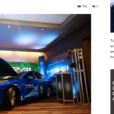
735
0
To
en
em
m