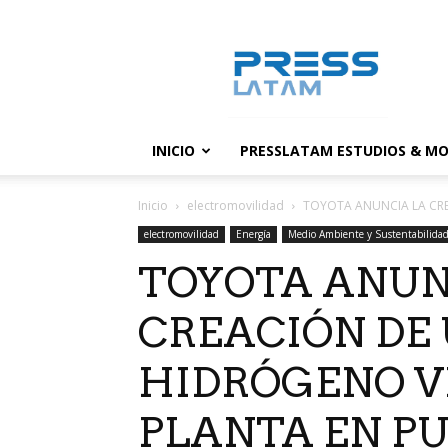
PressLatam:
banco
de
noticias
INICIO
PRESSLATAM ESTUDIOS & MO
Inicio
electromovilidad
TOYOTA ANUNCIA LA CRE
electromovilidad
Energía
Medio Ambiente y Sustentabilida
TOYOTA ANUN
CREACIÓN DE
HIDRÓGENO V
PLANTA EN P