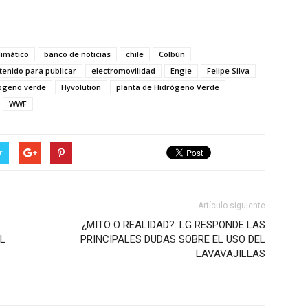
limático
banco de noticias
chile
Colbún
tenido para publicar
electromovilidad
Engie
Felipe Silva
ógeno verde
Hyvolution
planta de Hidrógeno Verde
WWF
r
Artículo siguiente
¿MITO O REALIDAD?: LG RESPONDE LAS
L
PRINCIPALES DUDAS SOBRE EL USO DEL
LAVAVAJILLAS