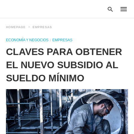
HOMEPAGE
EMPRESAS
ECONOMÍA Y NEGOCIOS
EMPRESAS
Type
CLAVES PARA OBTENER
your
searc
query
EL NUEVO SUBSIDIO AL
and
hit
SUELDO MÍNIMO
enter: