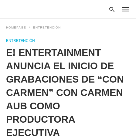
HOMEPAGE
ENTRETENCIÓN
ENTRETENCIÓN
Type
E! ENTERTAINMENT
your
searc
query
ANUNCIA EL INICIO DE
and
hit
GRABACIONES DE “CON
enter:
CARMEN” CON CARMEN
AUB COMO
PRODUCTORA
EJECUTIVA