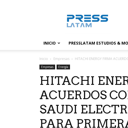
PressLatam:
banco
de
noticias
INICIO
PRESSLATAM ESTUDIOS & MO
Inicio
Empresas
HITACHI ENERGY FIRMA ACUERDO
Empresas
Energía
HITACHI ENE
ACUERDOS CO
SAUDI ELECT
PARA PRIMERA