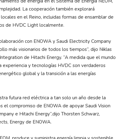
enamiento de energía en el Sistema de Energía NEOM,
mplejidad. La cooperación también explorará
locales en el Reino, incluidas formas de ensamblar de
ios de HVDC Light localmente.
colaboración con ENOWA y Saudi Electricity Company
llo más visionarios de todos los tiempos”, dijo Niklas
Integration de Hitachi Energy. “A medida que el mundo
tra experiencia y tecnologías HVDC son verdaderos
energético global y la transición a las energías
tra futura red eléctrica a tan solo un año desde la
amos el compromiso de ENOWA de apoyar Saudi Vision
ompany e Hitachi Energy”,dijo Thorsten Schwarz,
ojects, Energy de ENOWA.
M, produce y suministra energía limpia y sostenible