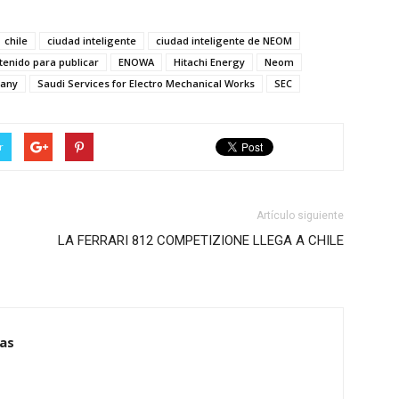
chile
ciudad inteligente
ciudad inteligente de NEOM
tenido para publicar
ENOWA
Hitachi Energy
Neom
pany
Saudi Services for Electro Mechanical Works
SEC
r
Artículo siguiente
LA FERRARI 812 COMPETIZIONE LLEGA A CHILE
ias