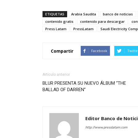
ETIQUETAS
Arabia Saudita
banco de noticias
contenido gratis
contenido para descargar
con
Press Latam
PressLatam
Saudi Electricity Com
Compartir
Facebook
Twitte
Artículo anterior
BLUR PRESENTA SU NUEVO ÁLBUM “THE
BALLAD OF DARREN”
Editor Banco de Notic
http://www.presslatam.com