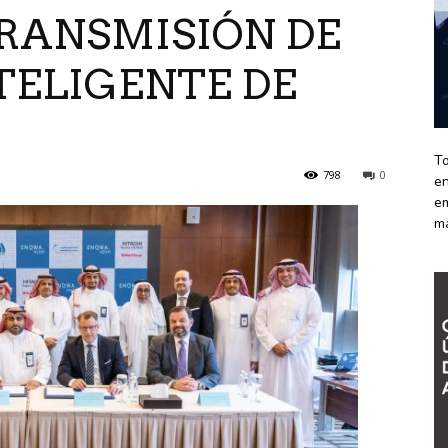
TRANSMISIÓN DE
TELIGENTE DE
To
798
0
en
em
m