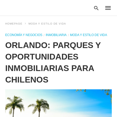
HOMEPAGE
MODA Y ESTILO DE VIDA
ECONOMÍA Y NEGOCIOS
INMOBILIARIA
MODA Y ESTILO DE VIDA
Type
ORLANDO: PARQUES Y
your
searc
query
OPORTUNIDADES
and
hit
INMOBILIARIAS PARA
enter:
CHILENOS