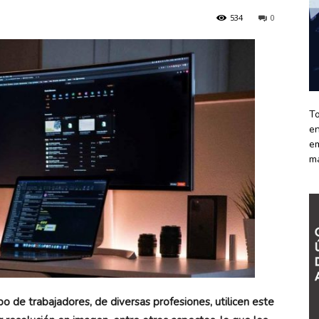
534
0
To
en
em
m
o de trabajadores, de diversas profesiones, utilicen este