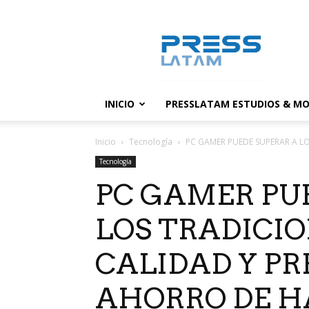
PressLatam:
banco
de
noticias
INICIO
PRESSLATAM ESTUDIOS & MO
Inicio
Tecnología
PC GAMER PUEDE SUPERAR A LO
Tecnología
PC GAMER PU
LOS TRADICIO
CALIDAD Y PR
AHORRO DE H