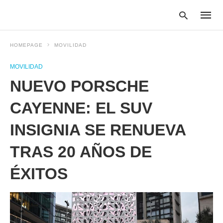
HOMEPAGE
MOVILIDAD
MOVILIDAD
Type
NUEVO PORSCHE
your
searc
query
CAYENNE: EL SUV
and
hit
INSIGNIA SE RENUEVA
enter:
TRAS 20 AÑOS DE
ÉXITOS