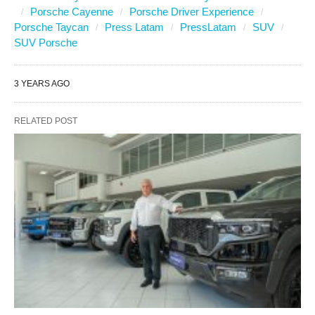
Porsche Cayenne
Porsche Driver Experience
Porsche Taycan
Press Latam
PressLatam
SUV
SUV Porsche
3 YEARS AGO
RELATED POST