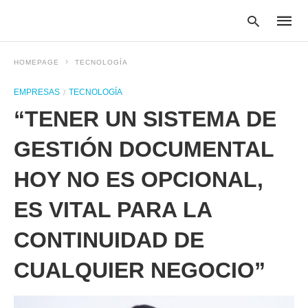
HOMEPAGE
TECNOLOGÍA
EMPRESAS
TECNOLOGÍA
Type
“TENER UN SISTEMA DE
your
searc
query
GESTIÓN DOCUMENTAL
and
hit
HOY NO ES OPCIONAL,
enter:
ES VITAL PARA LA
CONTINUIDAD DE
CUALQUIER NEGOCIO”