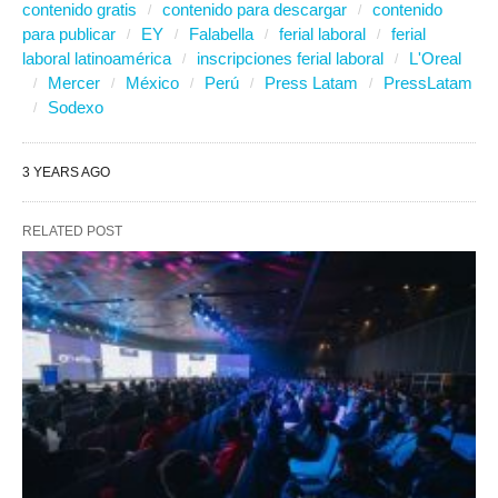
contenido gratis
contenido para descargar
contenido
para publicar
EY
Falabella
ferial laboral
ferial
laboral latinoamérica
inscripciones ferial laboral
L'Oreal
Mercer
México
Perú
Press Latam
PressLatam
Sodexo
3 YEARS AGO
RELATED POST