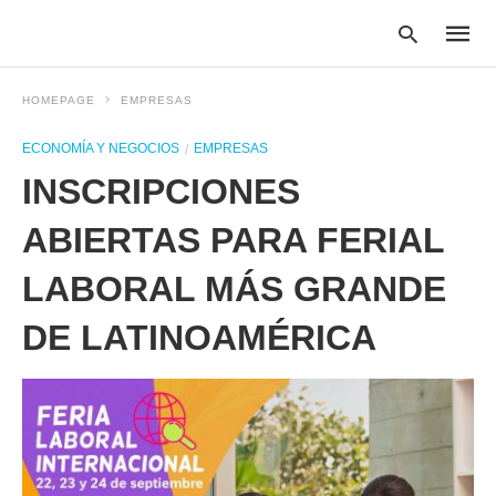
HOMEPAGE
EMPRESAS
ECONOMÍA Y NEGOCIOS
EMPRESAS
Type
INSCRIPCIONES
your
searc
query
ABIERTAS PARA FERIAL
and
hit
LABORAL MÁS GRANDE
enter:
DE LATINOAMÉRICA